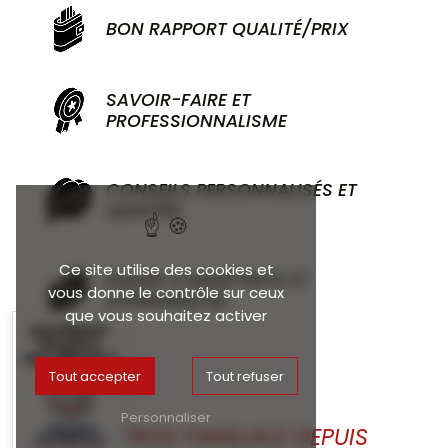
BON RAPPORT QUALITÉ/PRIX
SAVOIR-FAIRE ET
PROFESSIONNALISME
CONSEILS PERSONNALISÉS ET
ADAPTÉS
Ce site utilise des cookies et
ÉQUIPE COMPÉTENTE ET
vous donne le contrôle sur ceux
EXPÉRIMENTÉE
que vous souhaitez activer
ADHÉRENT
FRANCE
MATÉRIAUX
Tout accepter
Tout refuser
Personnaliser
ENTREPRISE FAMILIALE DEPUIS