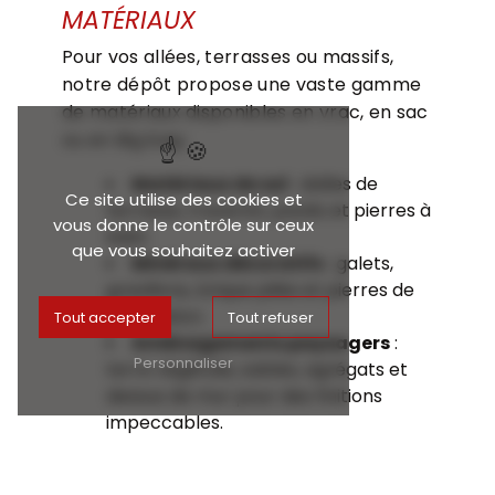
MATÉRIAUX
Pour vos allées, terrasses ou massifs,
notre dépôt propose une vaste gamme
de matériaux disponibles en vrac, en sac
ou en Big bag :
Matériaux de sol
: dalles de
Ce site utilise des cookies et
terrasse, travertin, pavés et pierres à
vous donne le contrôle sur ceux
bâtir.
que vous souhaitez activer
Minéraux décoratifs
: galets,
gravillons, brique pilée et pierres de
décoration.
Tout accepter
Tout refuser
Aménagements paysagers
:
Personnaliser
terre végétale, sables, agrégats et
dessus de mur pour des finitions
impeccables.
NOUS CONTACTER